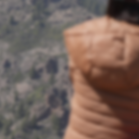
Veuillez nous excuser, on a décidé de prendre notre blog à
bras le corps pour vous offrir un contenu toujours plus riche,
avec un design toujours plus agréable à regarder. C'est
pourquoi toute la journée nous travaillons sur cette
transformation. Revenez demain pour avoir un aperçu du
changement... Cette maintenance sera régulière plusieurs
semaines. On fera au fur et à mesure. Si tu souhaites des
infos urgentes, on t'invite à nous contacter directement.
Sinon, enregistre les infos de ton côté pour ne pas être
embêté(e). On te promet que les changements vaudront
cette patience :) A bientôt !
Identifiant de connexion
Mot de passe oublié
© 2026