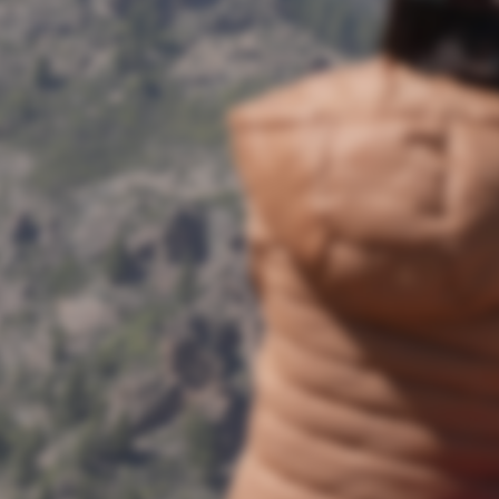
Veuillez nous excuser, on a décidé de prendre notre blog à
bras le corps pour vous offrir un contenu toujours plus riche,
avec un design toujours plus agréable à regarder. C'est
pourquoi toute la journée nous travaillons sur cette
transformation. Revenez demain pour avoir un aperçu du
changement... Cette maintenance sera régulière plusieurs
semaines. On fera au fur et à mesure. Si tu souhaites des
infos urgentes, on t'invite à nous contacter directement.
Sinon, enregistre les infos de ton côté pour ne pas être
embêté(e). On te promet que les changements vaudront
cette patience :) A bientôt !
Identifiant de connexion
Mot de passe oublié
© 2026